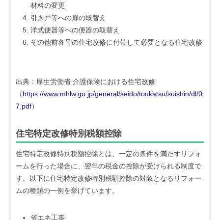
材料の変更
引き戸等への扉の取替え
洋式便器等への便器の取替え
その他前各号の住宅改修に付帯して必要となる住宅改修
出典：厚生労働省 介護保険における住宅改修
（
https://www.mhlw.go.jp/general/seido/toukatsu/suishin/dl/0
7.pdf
）
住宅特定改修特別税額控除
住宅特定改修特別税額控除とは、一定の条件を満たすリフォ
ームを行った場合に、翌年の税金の控除が受けられる制度で
す。以下に住宅特定改修特別税額控除の対象となるリフォー
ムの種類の一例を挙げています。
省エネ工事