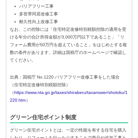
バリアフリー工事
多世帯同居改修工事
耐久性向上改修工事
なお、この控除には「住宅特定改修特別税額控除の適用を受
ける年分の合計所得金額が3,000万円以下であること」「リ
フォーム費用が50万円を超えていること」をはじめとする複
数の条件があります。詳細は国税庁のホームページで確認し
てください。
出典：国税庁 No.1220 バリアフリー改修工事をした場合
（住宅特定改修特別税額控除）
（
https://www.nta.go.jp/taxes/shiraberu/taxanswer/shotoku/1
220.htm
）
グリーン住宅ポイント制度
グリーン住宅ポイントとは、一定の性能を有する住宅を購入
したり、リフォームを行ったりすることで商品や追加工事と