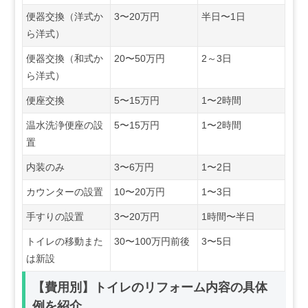
便器交換（洋式か
3〜20万円
半日〜1日
ら洋式）
便器交換（和式か
20〜50万円
2～3日
ら洋式）
便座交換
5〜15万円
1〜2時間
温水洗浄便座の設
5〜15万円
1〜2時間
置
内装のみ
3〜6万円
1〜2日
カウンターの設置
10〜20万円
1〜3日
手すりの設置
3〜20万円
1時間〜半日
トイレの移動また
30〜100万円前後
3〜5日
は新設
【費用別】トイレのリフォーム内容の具体
例を紹介