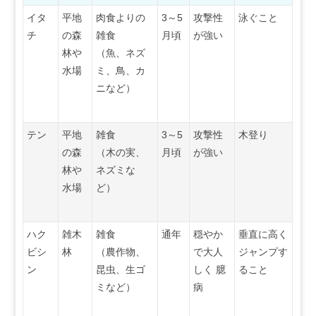
イタ
平地
肉食よりの
3～5
攻撃性
泳ぐこと
チ
の森
雑食
月頃
が強い
林や
（魚、ネズ
水場
ミ、鳥、カ
ニなど）
テン
平地
雑食
3～5
攻撃性
木登り
の森
（木の実、
月頃
が強い
林や
ネズミな
水場
ど）
ハク
雑木
雑食
通年
穏やか
垂直に高く
ビシ
林
（農作物、
で大人
ジャンプす
ン
昆虫、生ゴ
しく 臆
ること
ミなど）
病