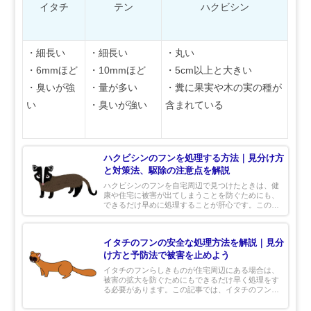
イタチ
テン
ハクビシン
・細長い
・細長い
・丸い
・6mmほど
・10mmほど
・5cm以上と大きい
・臭いが強
・量が多い
・糞に果実や木の実の種が
い
・臭いが強い
含まれている
ハクビシンのフンを処理する方法｜見分け方
と対策法、駆除の注意点を解説
ハクビシンのフンを自宅周辺で見つけたときは、健
康や住宅に被害が出てしまうことを防ぐためにも、
できるだけ早めに処理することが肝心です。この記
事では、ハクビシンのフンを処理する方法やフンの
対策法、ハクビシンを駆除する際の注意点を紹介し
ます。
イタチのフンの安全な処理方法を解説｜見分
け方と予防法で被害を止めよう
イタチのフンらしきものが住宅周辺にある場合は、
被害の拡大を防ぐためにもできるだけ早く処理をす
る必要があります。この記事では、イタチのフンを
安全に処理する方法を解説します。見分け方や予防
法を知って、大切な家族の健康や住宅を守りましょ