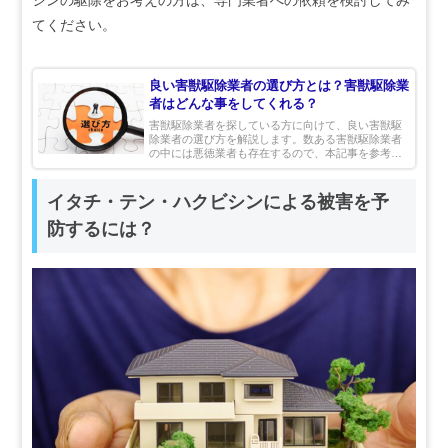
シンの駆除をお考えの方は、専門業者への依頼を検討してみ
てください。
良い害獣駆除業者の選び方とは？害獣駆除業
者はどんな事をしてくれる？
害獣駆除業者を探している方に向けて、良い害獣駆
除業者の選び方を解説します。数ある害獣駆除業者
の中には悪徳業者も存在するので、本記事を参考に
優良な業者を選びましょう。あわせて害獣駆除業者
や市役所がしてくれることも紹介しているので、ぜ
ひチェックしてみてください。
イタチ・テン・ハクビシンによる被害を予
防するには？