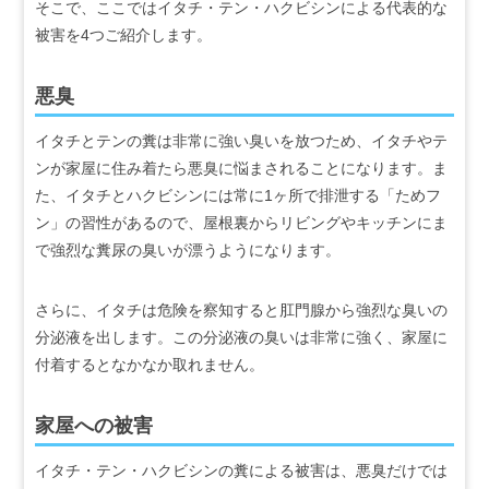
そこで、ここではイタチ・テン・ハクビシンによる代表的な
被害を4つご紹介します。
悪臭
イタチとテンの糞は非常に強い臭いを放つため、イタチやテ
ンが家屋に住み着たら悪臭に悩まされることになります。ま
た、イタチとハクビシンには常に1ヶ所で排泄する「ためフ
ン」の習性があるので、屋根裏からリビングやキッチンにま
で強烈な糞尿の臭いが漂うようになります。
さらに、イタチは危険を察知すると肛門腺から強烈な臭いの
分泌液を出します。この分泌液の臭いは非常に強く、家屋に
付着するとなかなか取れません。
家屋への被害
イタチ・テン・ハクビシンの糞による被害は、悪臭だけでは