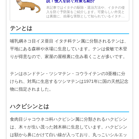
説！侵入を防ぐ対策も紹介
本記事ではイタチの駆除・退治方法や、イタチの侵
入を防ぐ予防策をご紹介します。可愛らしい外見と
は裏腹に、凶暴な害獣として知られているイタチ。
そんなイタチによる被害は大きく、早急に対処する
必要があります。イタチの存在に気付いたら、この
テンとは
記事を参考に退治しましょう。
哺乳綱ネコ目イヌ亜目 イタチ科テン属に分類されるテンは、
平地にある森林や水場に生息しています。テンは俊敏で木登
りが得意なので、家屋の屋根裏に住み着くことが多いです。
テンはホンドテン・ツシマテン・コウライテンの3亜種に分
けられ、対馬に生息するツシマテンは1971年に国の天然記念
物に指定されました。
ハクビシンとは
食肉目ジャコウネコ科ハクビシン属に分類されるハクビシン
は、木々が生い茂った雑木林に生息しています。ハクビシン
は額から鼻にかけて白い線が入っており、丸っこいシルエッ