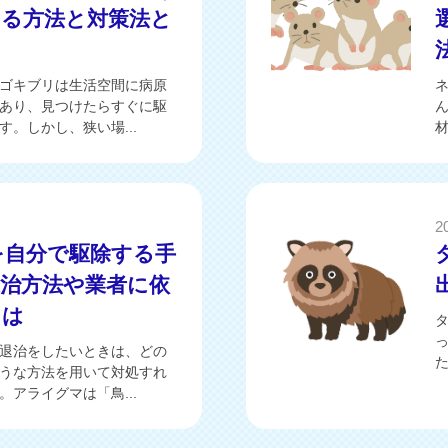
する方法と対策法と
ゴキブリは生活空間に病原
あり、見つけたらすぐに駆
。しかし、狭い場...
材
2
を自分で駆除する手
退治方法や業者に依
とは
退治をしたいときは、どの
た
うな方法を用いて対処すれ
アライグマは「鳥...