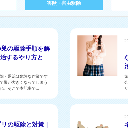
害獣・害虫駆除
2
の巣の駆除手順を解
退治するやり方と
除・退治は危険な作業です
て巣が大きくなってしまう
。そこで本記事で...
リ
2
ブリの駆除と対策｜