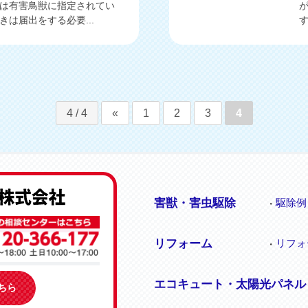
は有害鳥獣に指定されてい
は届出をする必要...
す
4 / 4
«
1
2
3
4
害獣・害虫駆除
駆除例
リフォーム
リフォ
エコキュート・太陽光パネル
ちら