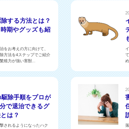
2
駆除する方法とは？
た時期やグッズも紹
治をお考えの方に向けて、
除方法を4ステップでご紹介
殖力が強い害獣...
め
2
の駆除手順をプロが
自分で退治できるグ
法とは？
撃されるようになったハク